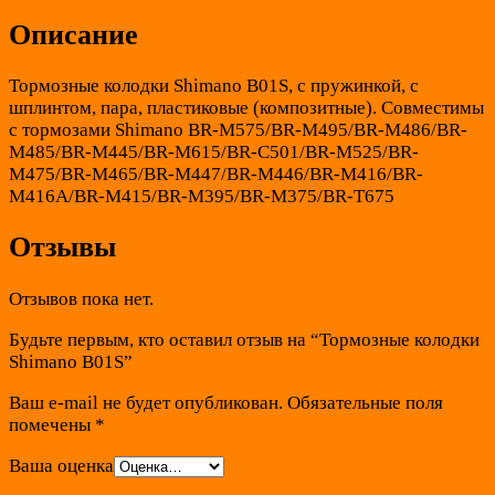
Описание
Тормозные колодки Shimano B01S, с пружинкой, с
шплинтом, пара, пластиковые (композитные). Совместимы
с тормозами Shimano BR-M575/BR-M495/BR-M486/BR-
M485/BR-M445/BR-M615/BR-С501/BR-M525/BR-
M475/BR-M465/BR-M447/BR-M446/BR-M416/BR-
M416A/BR-M415/BR-M395/BR-M375/BR-T675
Отзывы
Отзывов пока нет.
Будьте первым, кто оставил отзыв на “Тормозные колодки
Shimano B01S”
Ваш e-mail не будет опубликован.
Обязательные поля
помечены
*
Ваша оценка