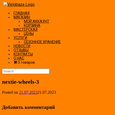
Skip
to
ГЛАВНАЯ
content
МАГАЗИН
МОЙ АККАУНТ
КОРЗИНА
МАСТЕРСКАЯ
ЦЕНЫ
УСЛУГИ
СЕЗОННОЕ ХРАНЕНИЕ
НОВОСТИ
ОТЗЫВЫ
КОНТАКТЫ
О НАС
0 товаров
Search
for:
nextie-wheels-3
Posted on
21.07.2023
21.07.2023
Добавить комментарий